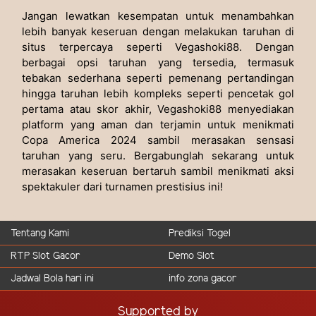
momen spektakuler dan momen kejutan yang bisa
terjadi di setiap pertandingan.
Jangan lewatkan kesempatan untuk menambahkan
lebih banyak keseruan dengan melakukan taruhan di
situs terpercaya seperti Vegashoki88. Dengan
berbagai opsi taruhan yang tersedia, termasuk
tebakan sederhana seperti pemenang pertandingan
hingga taruhan lebih kompleks seperti pencetak gol
pertama atau skor akhir, Vegashoki88 menyediakan
platform yang aman dan terjamin untuk menikmati
Copa America 2024 sambil merasakan sensasi
taruhan yang seru. Bergabunglah sekarang untuk
merasakan keseruan bertaruh sambil menikmati aksi
spektakuler dari turnamen prestisius ini!
Tentang Kami
Prediksi Togel
RTP Slot Gacor
Demo Slot
Jadwal Bola hari ini
info zona gacor