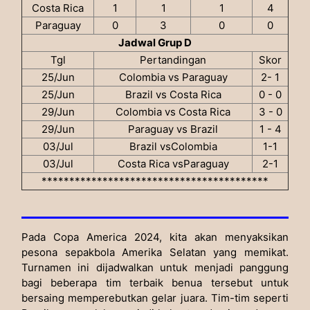
Colombia
2
0
1
7
Brazil
1
0
2
5
Costa Rica
1
1
1
4
Paraguay
0
3
0
0
Jadwal Grup D
Tgl
Pertandingan
Skor
25/Jun
Colombia vs Paraguay
2- 1
25/Jun
Brazil vs Costa Rica
0 - 0
29/Jun
Colombia vs Costa Rica
3 - 0
29/Jun
Paraguay vs Brazil
1 - 4
03/Jul
Brazil vsColombia
1-1
03/Jul
Costa Rica vsParaguay
2-1
*****************************************
Pada Copa America 2024, kita akan menyaksikan
pesona sepakbola Amerika Selatan yang memikat.
Turnamen ini dijadwalkan untuk menjadi panggung