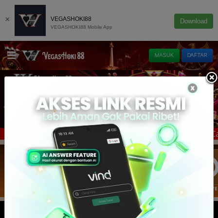
×
VEGASHOKI88
Download
VEGASHOKI88 Mobile App
MASUK
DAFTAR
0.000 Dari Game Terbaru Vagashoki88 Casino Proxy Bettin
Info :
IDNTRADE
E-LOTTERY
IDNRAFFLE
IDNRNG
IDNLIVE
SLOT