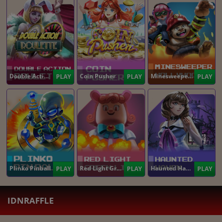
Double Action Roulette
Coin Pusher
Minesweeper Hollywood
PLAY
PLAY
PLAY
Plinko Pinball
Red Light Green Light
Haunted Haven
PLAY
PLAY
PLAY
IDNRAFFLE