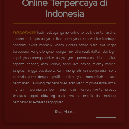
Online Terpercaya di
Indonesia
VEGASHOKI88
hadir sebagai game online terbaik dan terviral di
Indonesia dengan banyak pilihan game yang menawarkan berbagai
program event menarik. Vegas Hoki88 adalah situs slot vegas
terpopuler yang dilengkapi dengan link alternatif, daftar, dan login
cepat yang menghadirkan banyak jenis permainan dalam 1 akun
seperti esport, slots, idnlive, togel, live casino, mickey mouse,
tangkas, hingga sepakbola. Kami menghadirkan pengalaman seru
bermain game dengan grafik modern yang menambah sensasi
permainan. Teknologi terbaru dikerjakan oleh tim profesional untuk
menjamin permainan lebih aman dan nyaman, serta proses
transaksi cepat didukung bank swasta terbaik dan metode
pembayaran e-wallet terpopuler.
Read More...