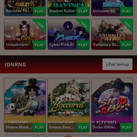
Roulette Trinity
Davinci Roller
Universe 6D
PLAY
PLAY
PLAY
NEW
NEW
NEW
Chinchirorin
Cyber Pinball
Valhalla's Dice
PLAY
PLAY
PLAY
IDNRNG
Lihat Semua
Dream Blackjack
Dream Baccarat
Sicbo IDNArcade
PLAY
PLAY
PLAY