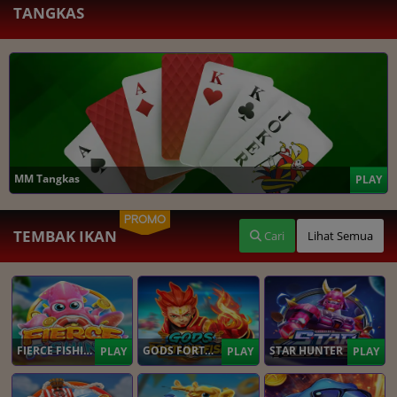
TANGKAS
MM Tangkas
PLAY
PROMO
TEMBAK IKAN
Cari
Lihat Semua
FIERCE FISHING
GODS FORTUNE FISHING
STAR HUNTER
PLAY
PLAY
PLAY