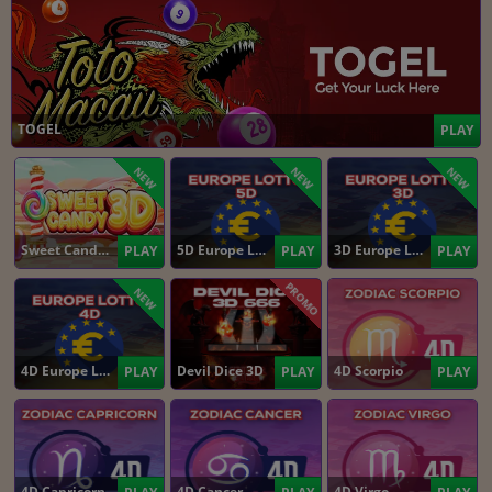
TOGEL
PLAY
NEW
NEW
NEW
Sweet Candy 3D
5D Europe Lotto
3D Europe Lotto
PLAY
PLAY
PLAY
PROMO
NEW
4D Europe Lotto
Devil Dice 3D
4D Scorpio
PLAY
PLAY
PLAY
4D Capricorn
4D Cancer
4D Virgo