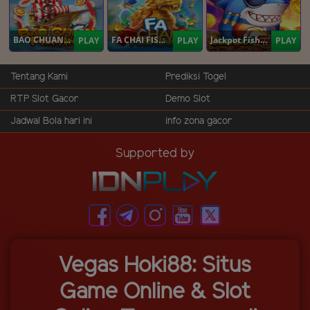
BAO CHUAN FISHING
FA CHAI FISHING
Jackpot Fishing Jili
PLAY
PLAY
PLAY
Tentang Kami
Prediksi Togel
RTP Slot Gacor
Demo Slot
Jadwal Bola hari ini
info zona gacor
Supported by
Vegas Hoki88: Situs
Game Online & Slot