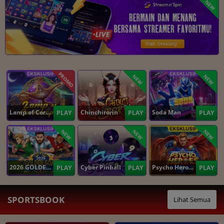
NEW
PROMO
NEW
NEW
Lamp of Cornucopia
Chinchirorin
Soda Man
PLAY
PLAY
PLAY
NEW
NEW
NEW
2026 GOLDEN GOAL RUSH
Cyber Pinball
Psycho Heroes
PLAY
PLAY
PLAY
SPORTSBOOK
Lihat Semua