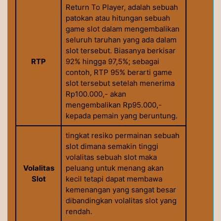
Return To Player, adalah sebuah
patokan atau hitungan sebuah
game slot dalam mengembalikan
seluruh taruhan yang ada dalam
slot tersebut. Biasanya berkisar
RTP
92% hingga 97,5%; sebagai
contoh, RTP 95% berarti game
slot tersebut setelah menerima
Rp100.000,- akan
mengembalikan Rp95.000,-
kepada pemain yang beruntung.
tingkat resiko permainan sebuah
slot dimana semakin tinggi
volalitas sebuah slot maka
Volalitas
peluang untuk menang akan
Slot
kecil tetapi dapat membawa
kemenangan yang sangat besar
dibandingkan volalitas slot yang
rendah.