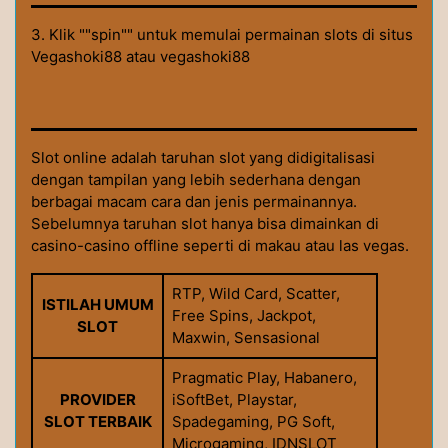
3. Klik ""spin"" untuk memulai permainan slots di situs
Vegashoki88 atau vegashoki88
Slot online adalah taruhan slot yang didigitalisasi
dengan tampilan yang lebih sederhana dengan
berbagai macam cara dan jenis permainannya.
Sebelumnya taruhan slot hanya bisa dimainkan di
casino-casino offline seperti di makau atau las vegas.
RTP, Wild Card, Scatter,
ISTILAH UMUM
Free Spins, Jackpot,
SLOT
Maxwin, Sensasional
Pragmatic Play, Habanero,
PROVIDER
iSoftBet, Playstar,
SLOT TERBAIK
Spadegaming, PG Soft,
Microgaming, IDNSLOT