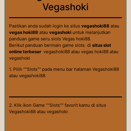
Vegashoki
Pastikan anda sudah login ke situs
vegashoki88
atau
vegas hoki88
atau
vegashoki
untuk melanjutkan
panduan game seru slots Vegas hoki88.
Berikut panduan bermain game slots di
situs slot
online terbesar
vegashoki88 atau vegas hoki88 atau
vegashoki
1. Pilih ""Slots"" pada menu bar halaman Vegashoki88
atau vegashoki88
2. Klik ikon Game ""Slots"" favorit kamu di situs
Vegashoki88 atau vegashoki