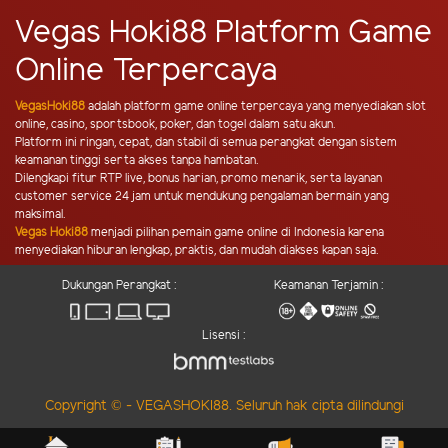
Vegas Hoki88 Platform Game
Online Terpercaya
VegasHoki88
adalah platform game online terpercaya yang menyediakan slot
online, casino, sportsbook, poker, dan togel dalam satu akun.
Platform ini ringan, cepat, dan stabil di semua perangkat dengan sistem
keamanan tinggi serta akses tanpa hambatan.
Dilengkapi fitur RTP live, bonus harian, promo menarik, serta layanan
customer service 24 jam untuk mendukung pengalaman bermain yang
maksimal.
Vegas Hoki88
menjadi pilihan pemain game online di Indonesia karena
menyediakan hiburan lengkap, praktis, dan mudah diakses kapan saja.
Dukungan Perangkat :
Keamanan Terjamin :
Lisensi :
Copyright © - VEGASHOKI88. Seluruh hak cipta dilindungi