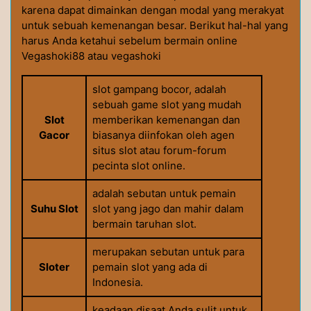
karena dapat dimainkan dengan modal yang merakyat
untuk sebuah kemenangan besar. Berikut hal-hal yang
harus Anda ketahui sebelum bermain online
Vegashoki88 atau vegashoki
slot gampang bocor, adalah
sebuah game slot yang mudah
Slot
memberikan kemenangan dan
Gacor
biasanya diinfokan oleh agen
situs slot atau forum-forum
pecinta slot online.
adalah sebutan untuk pemain
Suhu Slot
slot yang jago dan mahir dalam
bermain taruhan slot.
merupakan sebutan untuk para
Sloter
pemain slot yang ada di
Indonesia.
keadaan disaat Anda sulit untuk