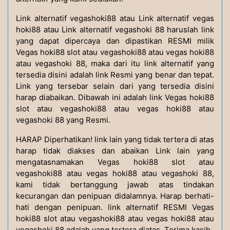
Link alternatif vegashoki88 atau Link alternatif vegas
hoki88 atau Link alternatif vegashoki 88 haruslah link
yang dapat dipercaya dan dipastikan RESMI milik
Vegas hoki88 slot atau vegashoki88 atau vegas hoki88
atau vegashoki 88, maka dari itu link alternatif yang
tersedia disini adalah link Resmi yang benar dan tepat.
Link yang tersebar selain dari yang tersedia disini
harap diabaikan. Dibawah ini adalah link Vegas hoki88
slot atau vegashoki88 atau vegas hoki88 atau
vegashoki 88 yang Resmi.
HARAP Diperhatikan! link lain yang tidak tertera di atas
harap tidak diakses dan abaikan Link lain yang
mengatasnamakan Vegas hoki88 slot atau
vegashoki88 atau vegas hoki88 atau vegashoki 88,
kami tidak bertanggung jawab atas tindakan
kecurangan dan penipuan didalamnya. Harap berhati-
hati dengan penipuan. link alternatif RESMI Vegas
hoki88 slot atau vegashoki88 atau vegas hoki88 atau
vegashoki 88 adalah yang tertera diatas. Terima kasih.