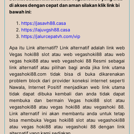
di akses dengan cepat dan aman silakan klik link bi
bawah ini:
https://jasavh88.casa
https://lajuvgsh88.casa
https://jalurcepatvh.com/vip
Apa itu Link alternatif? Link alternatif adalah link web
Vegas hoki88 slot atau web vegashoki88 atau web
vegas hoki88 atau web vegashoki 88 Resmi sebagai
link alternatif atau pilihan bagi anda jika link utama
vegashoki88.com tidak bisa di buka dikarenakan
problem block dari provider koneksi internet seperti
Nawala, Internet Positif menjadikan web link utama
tidak dapat dibuka kembali dan anda tidak dapat
membuka dan bermain Vegas hoki88 slot atau
vegashoki88 atau vegas hoki88 atau vegashoki 88.
Link alternatif ini akan membantu anda untuk tetap
bisa membuka Vegas hoki88 slot atau vegashoki88
atau vegas hoki88 atau vegashoki 88 dengan link
alternatif yang kami sediakan.