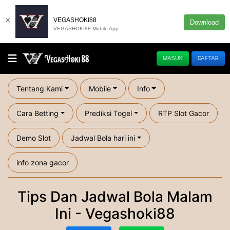
×
VEGASHOKI88
Download
VEGASHOKI88 Mobile App
MASUK
DAFTAR
Tentang Kami
Mobile
Info
Cara Betting
Prediksi Togel
RTP Slot Gacor
Demo Slot
Jadwal Bola hari ini
info zona gacor
Tips Dan Jadwal Bola Malam
Ini - Vegashoki88