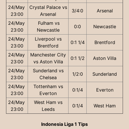
24/May
Crystal Palace vs
3/4:0
Arsenal
23:00
Arsenal
24/May
Fulham vs
0:0
Newcastle
23:00
Newcastle
24/May
Liverpool vs
0:1 1/4
Brentford
23:00
Brentford
24/May
Manchester City
0:1 1/2
Aston Villa
23:00
vs Aston Villa
24/May
Sunderland vs
1/2:0
Sunderland
23:00
Chelsea
24/May
Tottenham vs
0:1/4
Everton
23:00
Everton
24/May
West Ham vs
0:1/4
West Ham
23:00
Leeds
Indonesia Liga 1 Tips