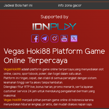
Jadwal Bola hari ini
info zona gacor
Supported by
Vegas Hoki88 Platform Game
Online Terpercaya
VegasHoki88
adalah platform game online terpercaya yang menyediakan slot
online, casino, sportsbook, poker, dan togel dalam satu akun.
Platform ini ringan, cepat, dan stabil di semua perangkat dengan sistem
keamanan tinggi serta akses tanpa hambatan.
Dilengkapi fitur RTP live, bonus harian, promo menarik, serta layanan
customer service 24 jam untuk mendukung pengalaman bermain yang
maksimal.
Vegas Hoki88
menjadi pilihan pemain game online di Indonesia karena
menyediakan hiburan lengkap, praktis, dan mudah diakses kapan saja.