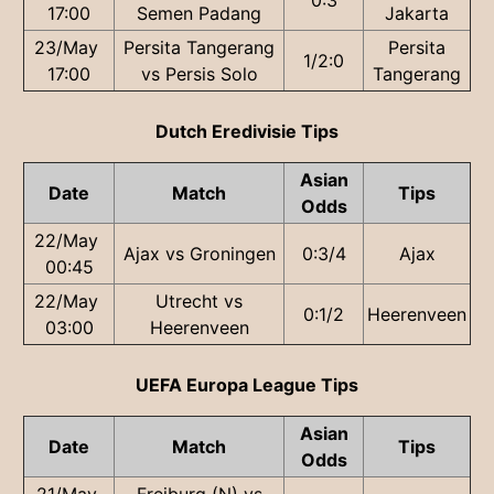
0:3
17:00
Semen Padang
Jakarta
23/May
Persita Tangerang
Persita
1/2:0
17:00
vs Persis Solo
Tangerang
Dutch Eredivisie Tips
Asian
Date
Match
Tips
Odds
22/May
Ajax vs Groningen
0:3/4
Ajax
00:45
22/May
Utrecht vs
0:1/2
Heerenveen
03:00
Heerenveen
UEFA Europa League Tips
Asian
Date
Match
Tips
Odds