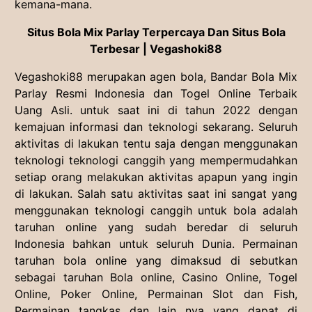
kemana-mana.
Situs Bola Mix Parlay Terpercaya Dan Situs Bola
Terbesar | Vegashoki88
Vegashoki88 merupakan agen bola, Bandar Bola Mix
Parlay Resmi Indonesia dan Togel Online Terbaik
Uang Asli. untuk saat ini di tahun 2022 dengan
kemajuan informasi dan teknologi sekarang. Seluruh
aktivitas di lakukan tentu saja dengan menggunakan
teknologi teknologi canggih yang mempermudahkan
setiap orang melakukan aktivitas apapun yang ingin
di lakukan. Salah satu aktivitas saat ini sangat yang
menggunakan teknologi canggih untuk bola adalah
taruhan online yang sudah beredar di seluruh
Indonesia bahkan untuk seluruh Dunia. Permainan
taruhan bola online yang dimaksud di sebutkan
sebagai taruhan Bola online, Casino Online, Togel
Online, Poker Online, Permainan Slot dan Fish,
Permainan tangkas dan lain nya yang dapat di