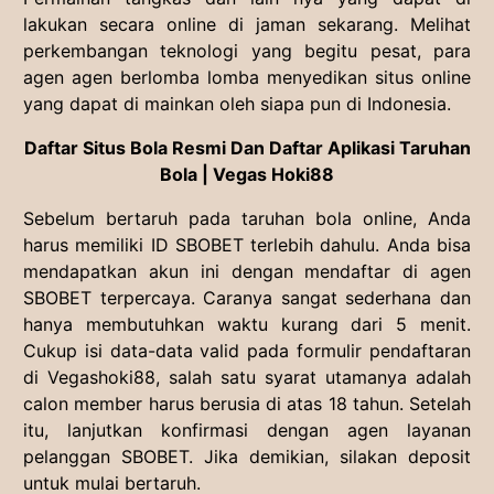
lakukan secara online di jaman sekarang. Melihat
perkembangan teknologi yang begitu pesat, para
agen agen berlomba lomba menyedikan situs online
yang dapat di mainkan oleh siapa pun di Indonesia.
Daftar Situs Bola Resmi Dan Daftar Aplikasi Taruhan
Bola | Vegas Hoki88
Sebelum bertaruh pada taruhan bola online, Anda
harus memiliki ID SBOBET terlebih dahulu. Anda bisa
mendapatkan akun ini dengan mendaftar di agen
SBOBET terpercaya. Caranya sangat sederhana dan
hanya membutuhkan waktu kurang dari 5 menit.
Cukup isi data-data valid pada formulir pendaftaran
di Vegashoki88, salah satu syarat utamanya adalah
calon member harus berusia di atas 18 tahun. Setelah
itu, lanjutkan konfirmasi dengan agen layanan
pelanggan SBOBET. Jika demikian, silakan deposit
untuk mulai bertaruh.