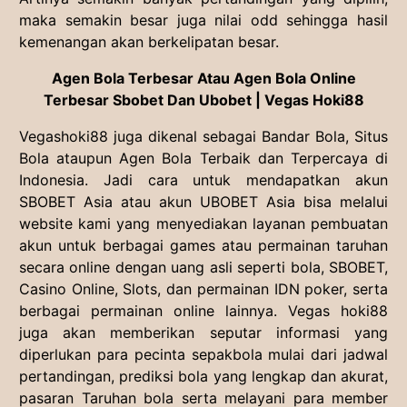
maka semakin besar juga nilai odd sehingga hasil
kemenangan akan berkelipatan besar.
Agen Bola Terbesar Atau Agen Bola Online
Terbesar Sbobet Dan Ubobet | Vegas Hoki88
Vegashoki88 juga dikenal sebagai Bandar Bola, Situs
Bola ataupun Agen Bola Terbaik dan Terpercaya di
Indonesia. Jadi cara untuk mendapatkan akun
SBOBET Asia atau akun UBOBET Asia bisa melalui
website kami yang menyediakan layanan pembuatan
akun untuk berbagai games atau permainan taruhan
secara online dengan uang asli seperti bola, SBOBET,
Casino Online, Slots, dan permainan IDN poker, serta
berbagai permainan online lainnya. Vegas hoki88
juga akan memberikan seputar informasi yang
diperlukan para pecinta sepakbola mulai dari jadwal
pertandingan, prediksi bola yang lengkap dan akurat,
pasaran Taruhan bola serta melayani para member