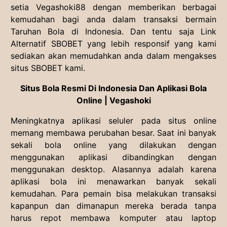
setia Vegashoki88 dengan memberikan berbagai
kemudahan bagi anda dalam transaksi bermain
Taruhan Bola di Indonesia. Dan tentu saja Link
Alternatif SBOBET yang lebih responsif yang kami
sediakan akan memudahkan anda dalam mengakses
situs SBOBET kami.
Situs Bola Resmi Di Indonesia Dan Aplikasi Bola
Online | Vegashoki
Meningkatnya aplikasi seluler pada situs online
memang membawa perubahan besar. Saat ini banyak
sekali bola online yang dilakukan dengan
menggunakan aplikasi dibandingkan dengan
menggunakan desktop. Alasannya adalah karena
aplikasi bola ini menawarkan banyak sekali
kemudahan. Para pemain bisa melakukan transaksi
kapanpun dan dimanapun mereka berada tanpa
harus repot membawa komputer atau laptop