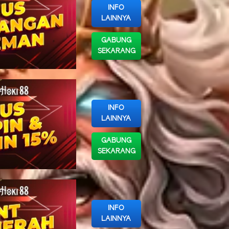
INFO
LAINNYA
GABUNG
SEKARANG
INFO
LAINNYA
GABUNG
SEKARANG
INFO
LAINNYA