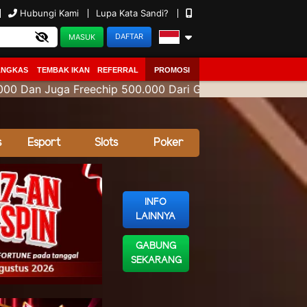
Hubungi Kami
Lupa Kata Sandi?
DAFTAR
ANGKAS
TEMBAK IKAN
REFERRAL
PROMOSI
me Terbaru Vagashoki88 Casino Proxy Betting. Event La
s
Esport
Slots
Poker
INFO
LAINNYA
GABUNG
SEKARANG