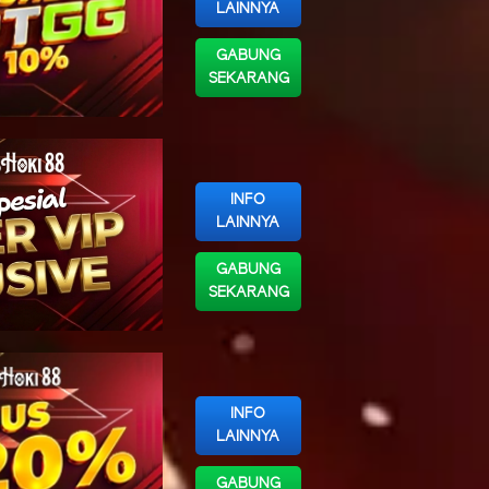
LAINNYA
GABUNG
SEKARANG
INFO
LAINNYA
GABUNG
SEKARANG
INFO
LAINNYA
GABUNG