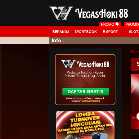
PROMO
PROM
BERANDA
SPORTBOOK
E-SPORT
SLOT
Info :
Dapatkan Freeb
Be