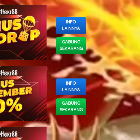
INFO
LAINNYA
GABUNG
SEKARANG
INFO
LAINNYA
GABUNG
SEKARANG