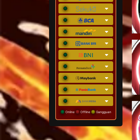
Online
Offline
Gangguan