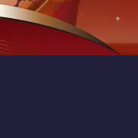
al Bola hari ini
info zona gacor