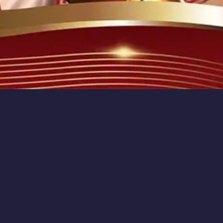
el
RTP Slot Gacor
Demo Slot
Jadw
Lisensi
Supported by