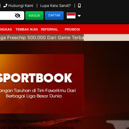
Hubungi Kami
Lupa Kata Sandi?
DAFTAR
ANGKAS
TEMBAK IKAN
REFERRAL
PROMOSI
00.000 Dari Game Terbaru Vagashoki88 Casino Proxy Bett
! Pasang taruhan di tim favoritmu dari
ish la liga, german bundesliga hingga