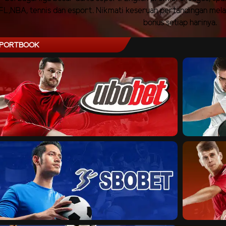
FL,NBA, tennis dan esport. Nikmati keseruan pertandingan mela
bonus setiap harinya.
PORTBOOK